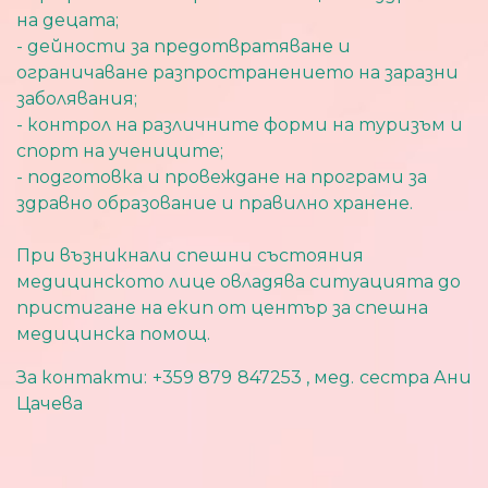
на децата;
- дейности за предотвратяване и
ограничаване разпространението на заразни
заболявания;
- контрол на различните форми на туризъм и
спорт на учениците;
- подготовка и провеждане на програми за
здравно образование и правилно хранене.
При възникнали спешни състояния
медицинското лице овладява ситуацията до
пристигане на екип от център за спешна
медицинска помощ.
За контакти: +359 879 847253 , мед. сестра Ани
Цачева