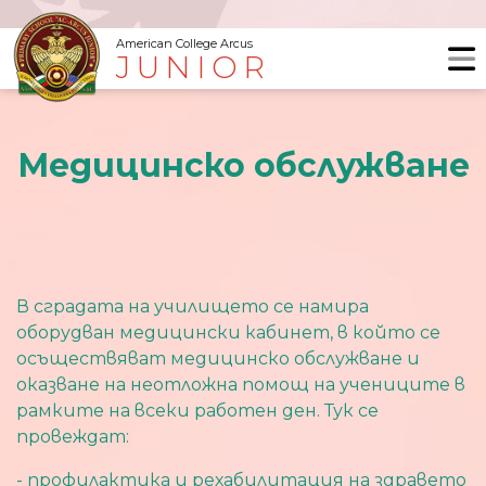
American College Arcus
JUNIOR
Медицинско обслужване
В сградата на училището се намира
оборудван медицински кабинет, в който се
осъществяват медицинско обслужване и
оказване на неотложна помощ на учениците в
рамките на всеки работен ден. Тук се
провеждат:
- профилактика и рехабилитация на здравето