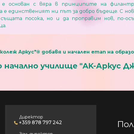
 е основан с вяра в принципите на филантр
а е единственият ни път за добро бъдеще. С нов
същата посока, но и да проправим нов, по-ос
ца.
 колеж Аркус"® добавя и начален етап на образ
 начално училище "AK-Аркус Д
Директор
Пол
+359 878 797 242