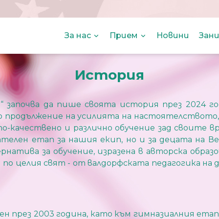
За нас
Прием
Новини
Зани
История
“ започва да пише своята история през 2024 го
ено продължение на усилията на настоятелството
по-качествено и различно обучение зад своите в
телен етап за нашия екип, но и за децата на Ве
рнатива за обучение, изразена в авторска обра
по целия свят - от валдорфската педагогика на 
н през 2003 година, като към гимназиалния етап