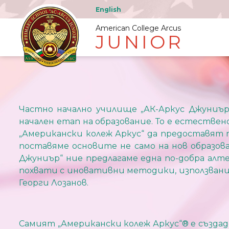
English
American College Arcus
JUNIOR
Частно начално училище „АК-Аркус Джуниър
начален етап на образование. То е естеств
„Американски колеж Аркус“ да предоставят 
поставяме основите не само на нов образова
Джуниър“ ние предлагаме една по-добра алте
похвати с иновативни методики, използвани 
Георги Лозанов.
Самият „Американски колеж Аркус“® е създаде