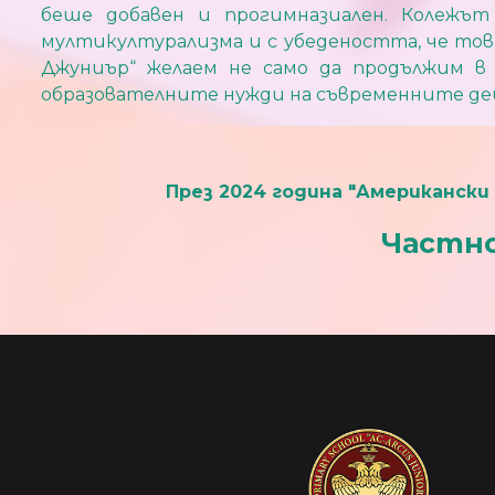
беше добавен и прогимназиален. Колежът
мултикултурализма и с убедеността, че тов
Джуниър“ желаем не само да продължим в 
образователните нужди на съвременните де
През 2024 година "Американски
Частно