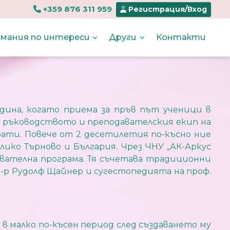
+359 876 311 959
Регистрация/Вход
мания по интереси
Други
Контакти
дина, когато приема за пръв път ученици в
, ръководството и преподавателския екип на
рати. Повече от 2 десетилетия по-късно ние
лико Търново и България. Чрез ЧНУ „АК-Аркус
зователна програма. Тя съчетава традиционни
д-р Рудолф Щайнер и сугестопедията на проф.
 в малко по-късен период след създаването му