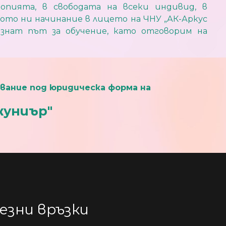
опията, в свободата на всеки индивид, в
ото ни начинание в лицето на ЧНУ „АК-Аркус
ъзнат път за обучение, като отговорим на
ование под юридическа форма на
жуниър"
езни връзки