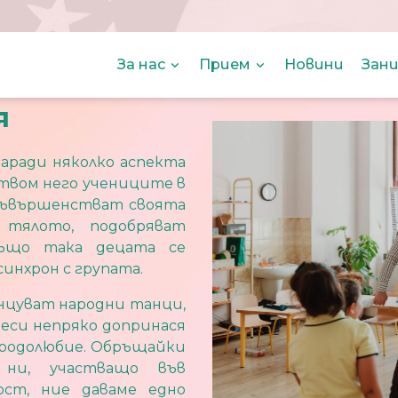
За нас
Прием
Новини
Зани
я
заради няколко аспекта
твом него учениците в
усъвършенстват своята
 тялото, подобряват
също така децата се
синхрон с групата.
анцуват народни танци,
реси непряко допринася
а родолюбие. Обръщайки
ни, участващо във
ст, ние даваме едно