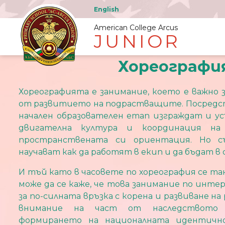
English
American College Arcus
JUNIOR
Хореографи
Хореографията е занимание, което е важно 
от развитието на подрастващите. Посредс
начален образователен етап изграждат и 
двигателна култура и координация на
пространствената си ориентация. Но 
научават как да работят в екип и да бъдат в 
И тъй като в часовете по хореография се т
може да се каже, че това занимание по инте
за по-силната връзка с корена и развиване н
внимание на част от наследството 
формирането на националната идентично