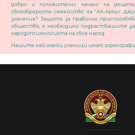
добро и положително начало на децат
своеобразното семейство на "АК-Аркус Джу
значение? Защото за правилно приспособя
общество, е необходимо подрастващите да
народопсихологията на своя народ.
Нашите най-малки ученици имат хореографи