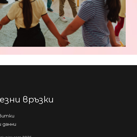
езни връзки
витки
и данни