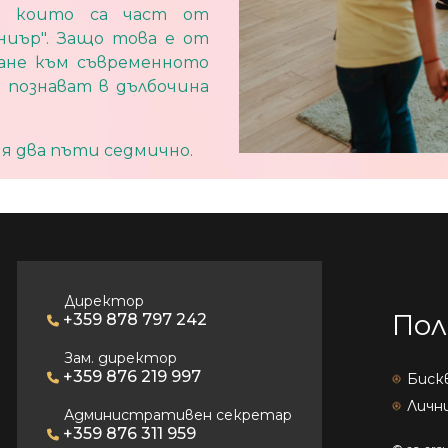
а, които са част от
ниър". Защо това е от
ване към съвременното
 познават в дълбочина
я два пъти седмично.
Директор
Пол
+359 878 797 242
Зам. директор
+359 876 219 997
Биск
Личн
Административен секретар
+359 876 311 959