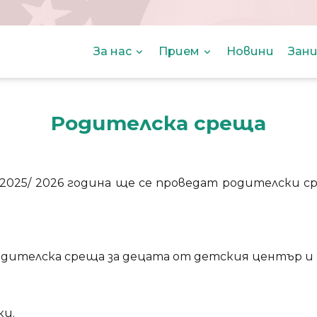
За нас
Прием
Новини
Зани
Родителска среща
2025/ 2026 година ще се проведат родителски с
родителска среща за децата от детския център и
ки.