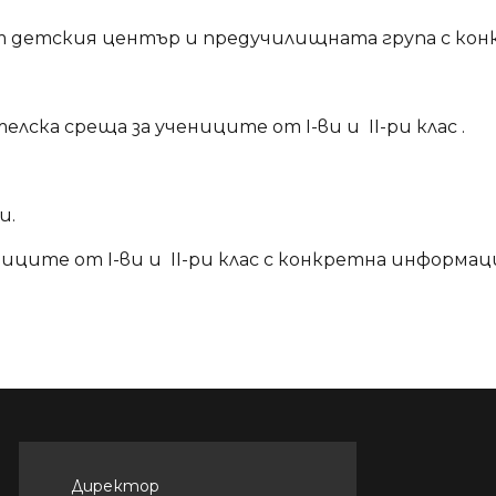
т детския център и предучилищната група с конк
лска среща за учениците от I-ви и II-ри клас .
и.
иците от I-ви и II-ри клас с конкретна информаци
Директор