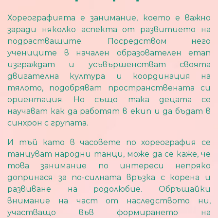
Хореографията е занимание, което е важно
заради няколко аспекта от развитието на
подрастващите. Посредством него
учениците в начален образователен етап
изграждат и усъвършенстват своята
двигателна култура и координация на
тялото, подобряват пространствената си
ориентация. Но също така децата се
научават как да работят в екип и да бъдат в
синхрон с групата.
И тъй като в часовете по хореография се
танцуват народни танци, може да се каже, че
това занимание по интереси непряко
допринася за по-силната връзка с корена и
развиване на родолюбие. Обръщайки
внимание на част от наследството ни,
участващо във формирането на