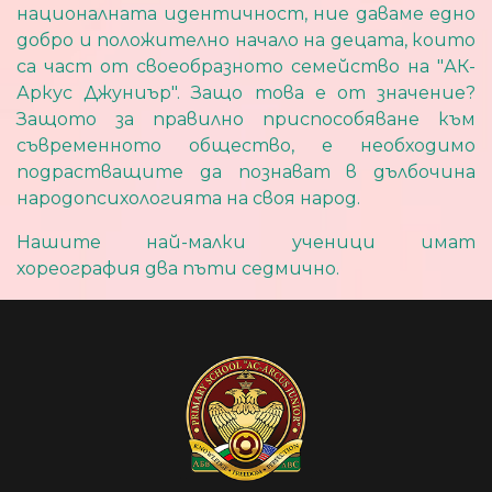
националната идентичност, ние даваме едно
добро и положително начало на децата, които
са част от своеобразното семейство на "АК-
Аркус Джуниър". Защо това е от значение?
Защото за правилно приспособяване към
съвременното общество, е необходимо
подрастващите да познават в дълбочина
народопсихологията на своя народ.
Нашите най-малки ученици имат
хореография два пъти седмично.