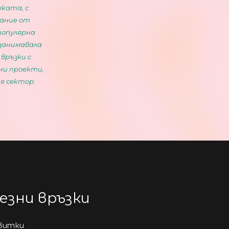
ката, с
сание от
популярна
 занимавала
 връзки с
ни проекти,
я сектор.
езни връзки
витки