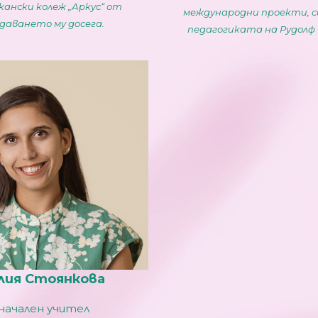
ански колеж „Аркус“ от
международни проекти, с
даването му досега.
педагогиката на Рудолф
ия Стоянкова
начален учител