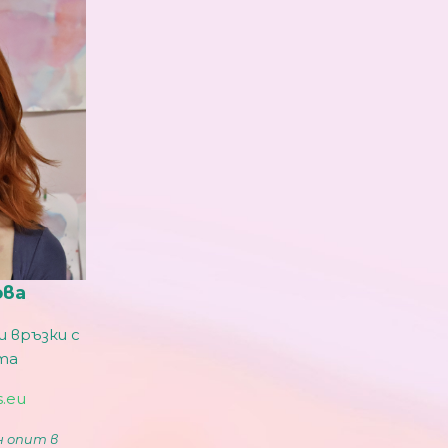
ова
 връзки с
та
.eu
н опит в