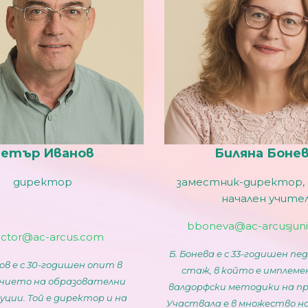
етър Иванов
Биляна Боне
директор
заместник-директор,
начален учите
bboneva@ac-arcusjun
ector@ac-arcus.com
Б. Бонева е с 33-годишен пе
ов е с 30-годишен опит в
стаж, в който е имплем
нието на образователни
валдорфски методики на пр
ции. Той е директор и на
Участвала е в множество н