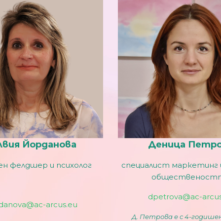
лвия Йорданова
Деница Петр
ен фелдшер и психолог
специалист маркетинг и
общественост
dpetrova@ac-arcus
rdanova@ac-arcus.eu
Д. Петрова е с 4-годише