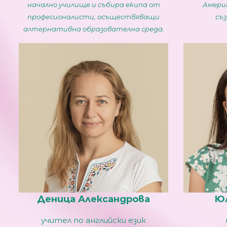
начално училище и събира екипа от
Америк
професионалисти, осъществяващи
съз
алтернативна образователна среда.
Деница Александрова
Юл
учител по английски език