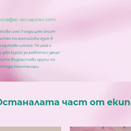
kova@ac-arcusjunior.com
кова има 7-годишен опит
ител по английски език в
 езикова школа. Тя има и
два курса за работа с деца
ните възрастови групи по
етода Монтесори.
Останалата част от екип