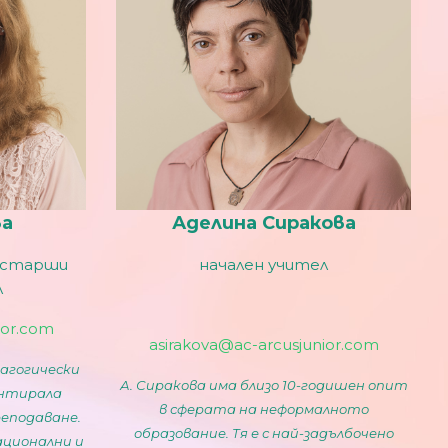
ва
Аделина Сиракова
 старши
начален учител
л
ior.com
asirakova@ac-arcusjunior.com
дагогически
А. Сиракова има близо 10-годишен опит
ентирала
в сферата на неформалното
еподаване.
образование. Тя е с най-задълбочено
ационални и