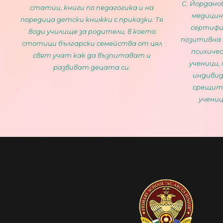
С. Йордано
статии, книги по педагогика и на
медицинс
поредица детски книжки с приказки. Тя
сертифи
води училище за родители, в което
позитивна 
стотици български семейства от цял
психичес
свят учат как да възпитават и
ученици,
развиват децата си.
индивид
срещите
учениц