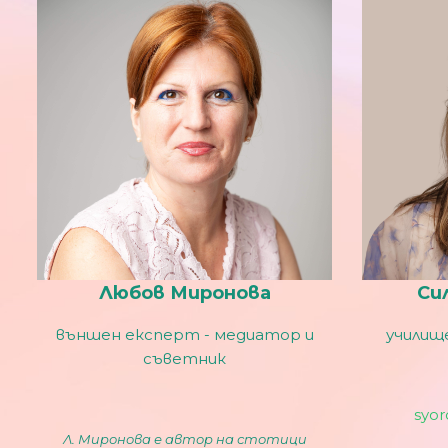
Любов Миронова
Си
външен експерт - медиатор и
училищ
съветник
syo
Л. Миронова е автор на стотици