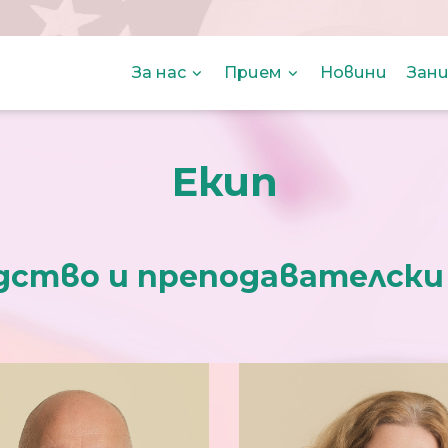
За нас
Прием
Новини
Зани
Екип
дство и преподавателск