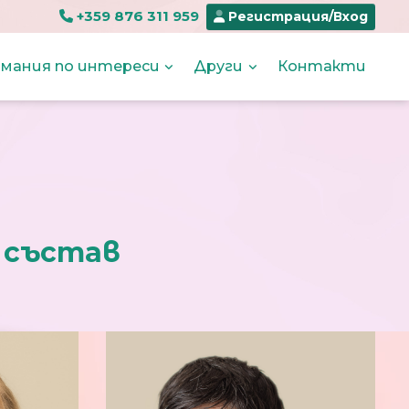
+359 876 311 959
Регистрация/Вход
мания по интереси
Други
Контакти
и
състав