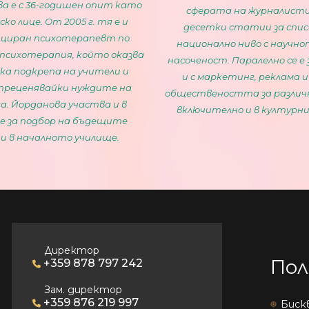
ва е с 36-годишен опит като
сферата на журналисти
ко лице. От 2005 г. тя е и
десетки статии за спи
циран психотерапевт по
национално ниво с научно
психотерапия, който оказва
насоченост. Паралелно се е
ка подкрепа на учители и
и с маркетинг, реклама и
 преценявайки нуждите на
обществеността за различ
а. Йорданова участва и в
включително и в културни
 за подбор на бъдещите
и в началното училище.
Директор
Пол
+359 878 797 242
Зам. директор
+359 876 219 997
Биск