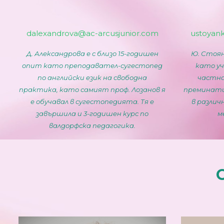
dalexandrova@ac-arcusjunior.com
ustoyan
Д. Александрова е с близо 15-годишен
Ю. Стоян
опит като преподавател-сугестопед
като уч
по английски език на свободна
частна
практика, като самият проф. Лозанов я
преминати 
е обучавал в сугестопедията. Тя е
в различ
завършила и 3-годишен курс по
м
валдорфска педагогика.