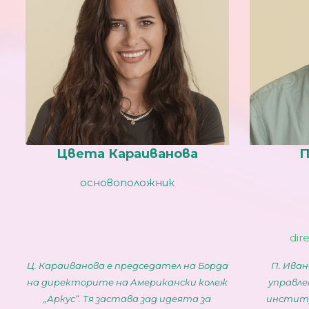
Цвета Караиванова
П
основоположник
dir
Ц. Караиванова е председател на Борда
П. Иван
на директорите на Американски колеж
управле
„Аркус“. Тя застава зад идеята за
институ