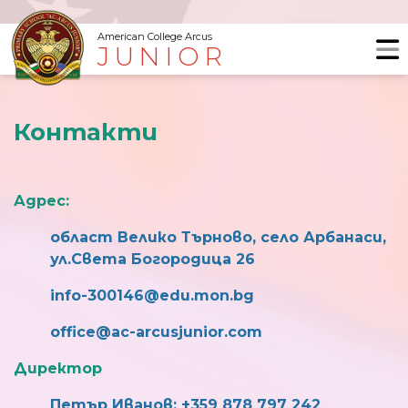
American College Arcus
JUNIOR
Контакти
Адрес:
област Велико Търново, село Арбанаси,
ул.Света Богородица 26
info-300146@edu.mon.bg
office@ac-arcusjunior.com
Директор
Петър Иванов: +359 878 797 242